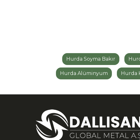
Hurda Soyma Bakır
Hurd
Hurda Alüminyum
Hurda 