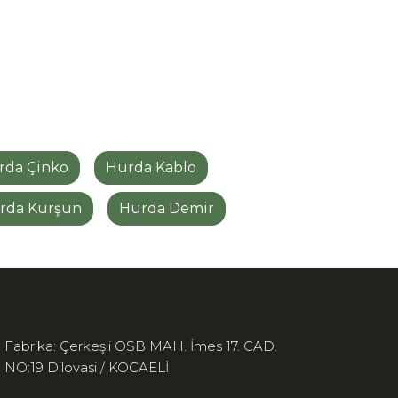
rda Çinko
Hurda Kablo
rda Kurşun
Hurda Demir
Fabrika: Çerkeşli OSB MAH. İmes 17. CAD.
NO:19 Dilovasi / KOCAELİ