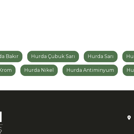
a Bakır
Hurda Çubuk Sarı
Hurda Sarı
Hu
Krom
Hurda Nikel
Hurda Antiminyum
Hu