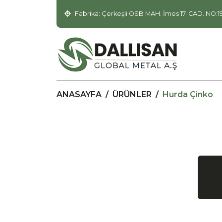
Fabrika: Çerkeşli OSB MAH. İmes 17. CAD. NO:1
ANASAYFA
/
ÜRÜNLER
/
Hurda Çinko