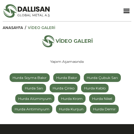
ANASAYFA
/
VİDEO GALERİ
VİDEO GALERİ
Yapım Aşamasında
Hurda Soyma Bakır
Hurda Bakır
Hurda Çubuk Sarı
Hurda Sarı
Hurda Çinko
Hurda Kablo
Hurda Alüminyum
Hurda Krom
Hurda Nikel
Hurda Antiminyum
Hurda Kurşun
Hurda Demir