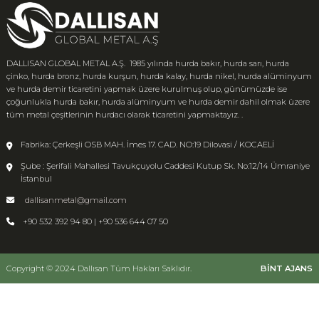
DALLISAN GLOBAL METAL A.Ş. 1985 yılında hurda bakır, hurda sarı, hurda
çinko, hurda bronz, hurda kurşun, hurda kalay, hurda nikel, hurda alüminyum
ve hurda demir ticaretini yapmak üzere kurulmuş olup, günümüzde ise
çoğunlukla hurda bakır, hurda alüminyum ve hurda demir dahil olmak üzere
tüm metal çeşitlerinin hurdacı olarak ticaretini yapmaktayız. .
Fabrika: Çerkeşli OSB MAH. İmes 17. CAD. NO:19 Dilovasi / KOCAELİ
Şube : Şerifali Mahallesi Tavukçuyolu Caddesi Kutup Sk. No:12/14 Ümraniye
İstanbul
dallisanmetal@gmail.com
+90 532 392 94 80 | +90 536 644 07 50
Copyright © 2024 Dallısan Tüm Hakları Saklıdır.
BİNT AJANS