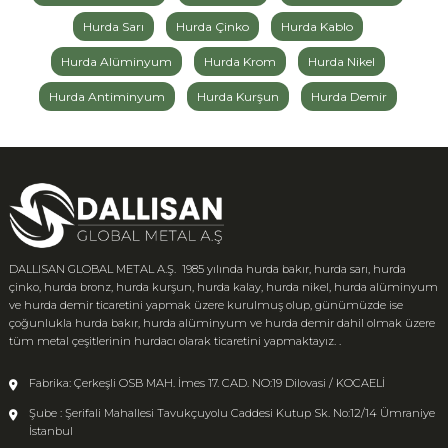
Hurda Sarı
Hurda Çinko
Hurda Kablo
Hurda Alüminyum
Hurda Krom
Hurda Nikel
Hurda Antiminyum
Hurda Kurşun
Hurda Demir
DALLISAN GLOBAL METAL A.Ş. 1985 yılında hurda bakır, hurda sarı, hurda
çinko, hurda bronz, hurda kurşun, hurda kalay, hurda nikel, hurda alüminyum
ve hurda demir ticaretini yapmak üzere kurulmuş olup, günümüzde ise
çoğunlukla hurda bakır, hurda alüminyum ve hurda demir dahil olmak üzere
tüm metal çeşitlerinin hurdacı olarak ticaretini yapmaktayız. .
Fabrika: Çerkeşli OSB MAH. İmes 17. CAD. NO:19 Dilovasi / KOCAELİ
Şube : Şerifali Mahallesi Tavukçuyolu Caddesi Kutup Sk. No:12/14 Ümraniye
İstanbul